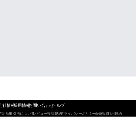
会社情報
採用情報
お問い合わせ
ヘルプ
特定商取引法について
レビュー投稿規約
プライバシーポリシー
販売規約
利用規約
Copyright © Direct Publishing,inc All Rights Reserved. 掲載の
情報・画像など、すべてのコンテンツの無断複写・転載を禁じ