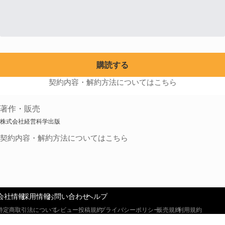
購読する
契約内容・解約方法についてはこちら
著作・販売
株式会社経営科学出版
契約内容・解約方法についてはこちら
会社情報
採用情報
お問い合わせ
ヘルプ
特定商取引法について
レビュー投稿規約
プライバシーポリシー
販売規約
利用規約
Copyright © Direct Publishing,inc All Rights Reserved. 掲載の