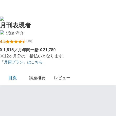
目次
講座概要
レビュー
TOP
月刊表現者
浜崎 洋介
(
19
)
4.5
¥
1,815
／月
年間一括
¥
21,780
※12ヶ月分の一括払いとなります。
「月額プラン」はこちら
目次
講座概要
レビュー