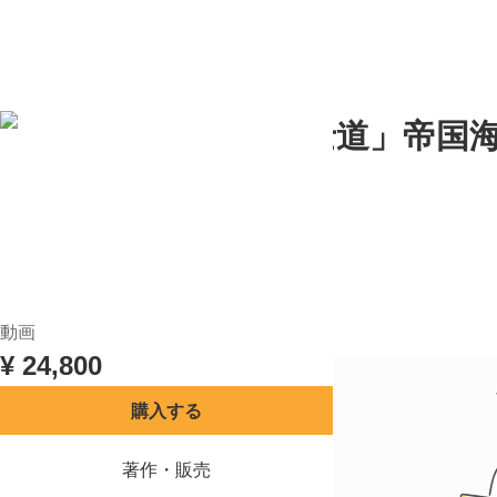
目次
講座概要
レビュー
TOP
世界に誇る「海の武士道」帝国海
秘密
惠隆之介
(
12
)
4.8
目次
講座概要
レビュー
動画
¥
24,800
購入する
著作・販売