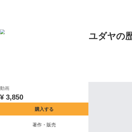
目次
講座概要
レビュー
TOP
[解説] 名著で読み解くユダヤの
中山理
(
0
)
0.0
目次
講座概要
レビュー
動画
¥
3,850
購入する
著作・販売