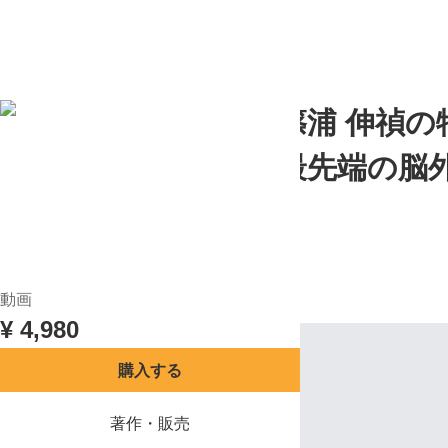
目次
講座概要
レビュー
TOP
ヘルスアカデミー『篠浦 伸禎の
の使い方” にあった 最先端の
ヘルスアカデミー事務局
(
0
)
0.0
目次
講座概要
レビュー
動画
¥
4,980
購入する
著作・販売