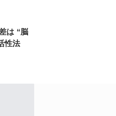
は “脳
活性法