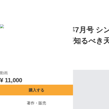
目次
講座概要
TOP
『月刊歴史塾』2026年7月号 
皇室の歴史〜日本人が知るべき天
経営科学出版 編集チーム
目次
講座概要
動画
¥
11,000
購入する
著作・販売