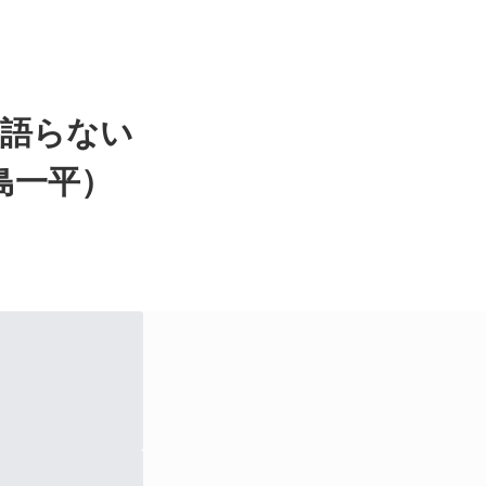
が語らない
島一平）